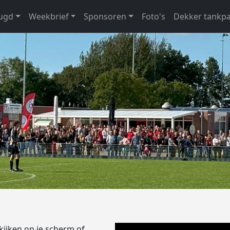
eugd
Weekbrief
Sponsoren
Foto's
Dekker tankp
kijken op je scherm of