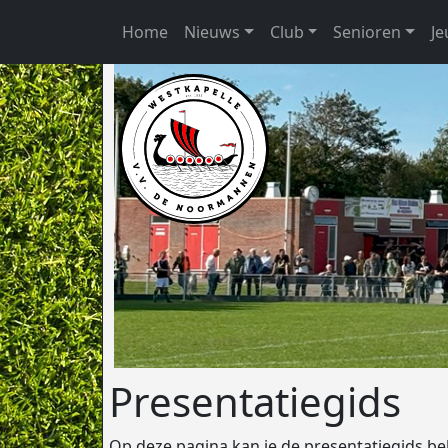
Home
Nieuws
Club
Senioren
J
Presentatiegids
Op deze pagina kan je de presentatiegids be