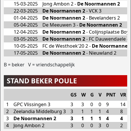
15-03-2025
Jong Ambon 2 -
De Noormannen 2
22-03-2025
De Noormannen 2
- VCK 3
01-04-2025
De Noormannen 2
- Bevelanders 2
05-04-2025
De Meeuwen 3 -
De Noormannen 2
12-04-2025
De Noormannen 2
- Colijnsplaatse Boys
03-05-2025
De Noormannen 2
- FC Dauwendaele 4
10-05-2025
FC de Westhoek'20 2 -
De Noormannen
17-05-2025
De Noormannen 2
- Nieuwland 2
B = beker V = vriendschappelijk
STAND BEKER POULE
GS
W
G
V
PNT
VR
1
GPC Vlissingen 3
3
3
0
0
9
14
2
Zeelandia Middelburg 3
3
1
1
1
4
8
3
De Noormannen 2
3
1
1
1
4
4
4
Jong Ambon 2
3
0
0
3
0
2