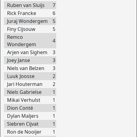
Ruben van Sluijs
7
Rick Francke
6
Juraj Wondergem
5
Finy Cijsouw
5
Remco
4
Wondergem
Arjen van Sighem
3
Joey Janse
3
Niels van Belzen
3
Luuk Joosse
2
Jari Houterman
2
Niels Gabrielse
1
Mikai Verhulst
1
Dion Conté
1
Dylan Maljers
1
Siebren Cijvat
1
Ron de Nooijer
1