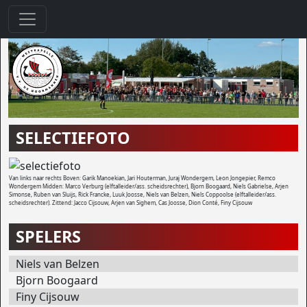
SELECTIEFOTO
Van links naar rechts Boven: Garik Manoekian, Jari Houterman, Juraj Wondergem, Leon Jongepier, Remco
Wondergem Midden: Marco Verburg (elftalleider/ass. scheidsrechter), Bjorn Boogaard, Niels Gabrielse, Arjen
Simonse, Ruben van Sluijs, Rick Francke, Luuk Joosse, Niels van Belzen, Niels Coppoolse (elftalleider/ass.
scheidsrechter). Zittend: Jacco Cijsouw, Arjen van Sighem, Cas Joosse, Dion Conté, Finy Cijsouw
SPELERS
Niels van Belzen
Bjorn Boogaard
Finy Cijsouw