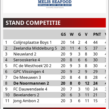
STAND COMPETITIE
GS
W
G
V
PNT
V
1
Colijnsplaatse Boys 1
20
14
2
4
44
4
2
Zeelandia Middelburg 5
20
11
4
5
37
4
3
Nieuwland 2
20
9
3
8
30
4
4
Serooskerke 4
20
8
6
6
30
3
5
FC de Westhoek'20 2
20
9
3
8
30
4
6
GPC Vlissingen 4
20
9
2
9
29
5
7
De Meeuwen 3
20
8
4
8
28
4
8
De Noormannen 2
20
8
0
12
24
4
9
FC Dauwendaele 4
20
7
3
10
24
3
10
Bevelanders 2
20
6
3
11
21
3
11
Jong Ambon 2
20
3
6
11
15
3