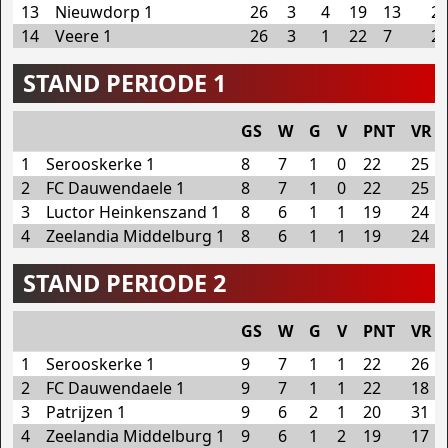
13
Nieuwdorp 1
26
3
4
19
13
2
14
Veere 1
26
3
1
22
7
2
STAND PERIODE 1
GS
W
G
V
PNT
VR
1
Serooskerke 1
8
7
1
0
22
25
2
FC Dauwendaele 1
8
7
1
0
22
25
3
Luctor Heinkenszand 1
8
6
1
1
19
24
4
Zeelandia Middelburg 1
8
6
1
1
19
24
STAND PERIODE 2
GS
W
G
V
PNT
VR
1
Serooskerke 1
9
7
1
1
22
26
2
FC Dauwendaele 1
9
7
1
1
22
18
3
Patrijzen 1
9
6
2
1
20
31
4
Zeelandia Middelburg 1
9
6
1
2
19
17