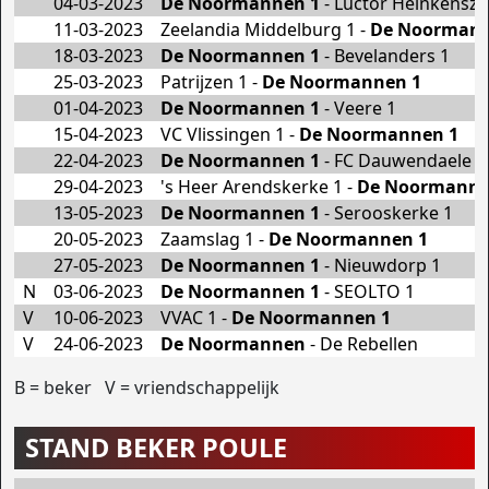
04-03-2023
De Noormannen 1
- Luctor Heinkensza
11-03-2023
Zeelandia Middelburg 1 -
De Noormann
18-03-2023
De Noormannen 1
- Bevelanders 1
25-03-2023
Patrijzen 1 -
De Noormannen 1
01-04-2023
De Noormannen 1
- Veere 1
15-04-2023
VC Vlissingen 1 -
De Noormannen 1
22-04-2023
De Noormannen 1
- FC Dauwendaele 1
29-04-2023
's Heer Arendskerke 1 -
De Noormanne
13-05-2023
De Noormannen 1
- Serooskerke 1
20-05-2023
Zaamslag 1 -
De Noormannen 1
27-05-2023
De Noormannen 1
- Nieuwdorp 1
N
03-06-2023
De Noormannen 1
- SEOLTO 1
V
10-06-2023
VVAC 1 -
De Noormannen 1
V
24-06-2023
De Noormannen
- De Rebellen
B = beker V = vriendschappelijk
STAND BEKER POULE