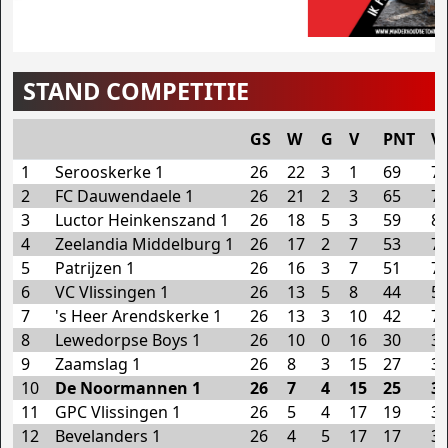
STAND COMPETITIE
GS
W
G
V
PNT
V
1
Serooskerke 1
26
22
3
1
69
7
2
FC Dauwendaele 1
26
21
2
3
65
7
3
Luctor Heinkenszand 1
26
18
5
3
59
8
4
Zeelandia Middelburg 1
26
17
2
7
53
7
5
Patrijzen 1
26
16
3
7
51
7
6
VC Vlissingen 1
26
13
5
8
44
5
7
's Heer Arendskerke 1
26
13
3
10
42
7
8
Lewedorpse Boys 1
26
10
0
16
30
3
9
Zaamslag 1
26
8
3
15
27
3
10
De Noormannen 1
26
7
4
15
25
3
11
GPC Vlissingen 1
26
5
4
17
19
3
12
Bevelanders 1
26
4
5
17
17
3