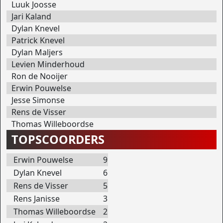
Luuk Joosse
Jari Kaland
Dylan Knevel
Patrick Knevel
Dylan Maljers
Levien Minderhoud
Ron de Nooijer
Erwin Pouwelse
Jesse Simonse
Rens de Visser
Thomas Willeboordse
TOPSCOORDERS
Erwin Pouwelse
9
Dylan Knevel
6
Rens de Visser
5
Rens Janisse
3
Thomas Willeboordse
2