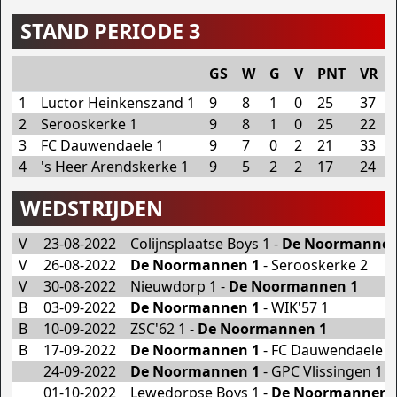
STAND PERIODE 3
GS
W
G
V
PNT
VR
1
Luctor Heinkenszand 1
9
8
1
0
25
37
2
Serooskerke 1
9
8
1
0
25
22
3
FC Dauwendaele 1
9
7
0
2
21
33
4
's Heer Arendskerke 1
9
5
2
2
17
24
WEDSTRIJDEN
V
23-08-2022
Colijnsplaatse Boys 1 -
De Noormannen
V
26-08-2022
De Noormannen 1
- Serooskerke 2
V
30-08-2022
Nieuwdorp 1 -
De Noormannen 1
B
03-09-2022
De Noormannen 1
- WIK'57 1
B
10-09-2022
ZSC'62 1 -
De Noormannen 1
B
17-09-2022
De Noormannen 1
- FC Dauwendaele 1
24-09-2022
De Noormannen 1
- GPC Vlissingen 1
01-10-2022
Lewedorpse Boys 1 -
De Noormannen 