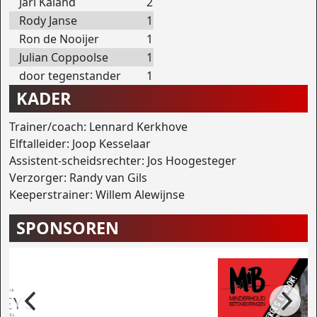
Jari Kaland
2
Rody Janse
1
Ron de Nooijer
1
Julian Coppoolse
1
door tegenstander
1
KADER
Trainer/coach: Lennard Kerkhove
Elftalleider: Joop Kesselaar
Assistent-scheidsrechter: Jos Hoogesteger
Verzorger: Randy van Gils
Keeperstrainer: Willem Alewijnse
SPONSOREN